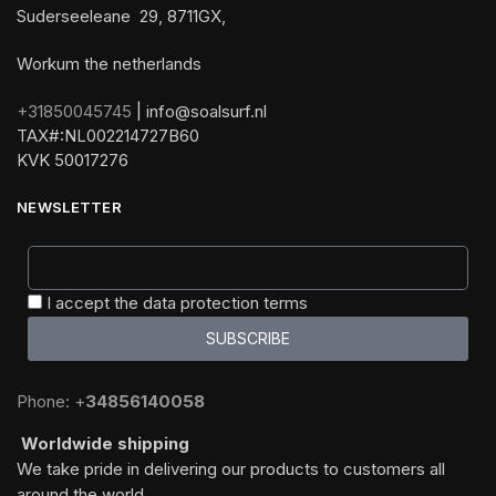
Suderseeleane 29, 8711GX,
Workum the netherlands
+31850045745
| info@soalsurf.nl
TAX#:NL002214727B60
KVK 50017276
NEWSLETTER
I accept the data protection terms
SUBSCRIBE
Phone: +
34856140058
Worldwide shipping
We take pride in delivering our products to customers all
around the world