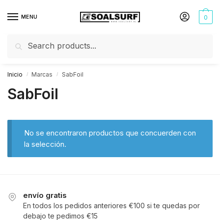
MENU
0
Buscar
Inicio
Marcas
SabFoil
/
/
SabFoil
No se encontraron productos que concuerden con
la selección.
envío gratis
En todos los pedidos anteriores €100 si te quedas por
debajo te pedimos €15