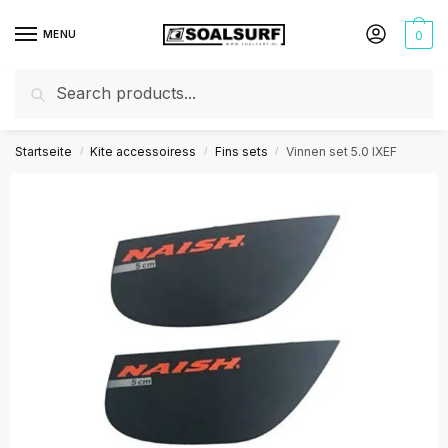
MENU
0
Phone number so we can call you as soon as
possible
Suche
+3185 0045745
Startseite
Kite accessoiress
Fins sets
Vinnen set 5.0 IXEF
/
/
/
Your name so we know who we are calling
*
Vorname
Nachname
Call me back!