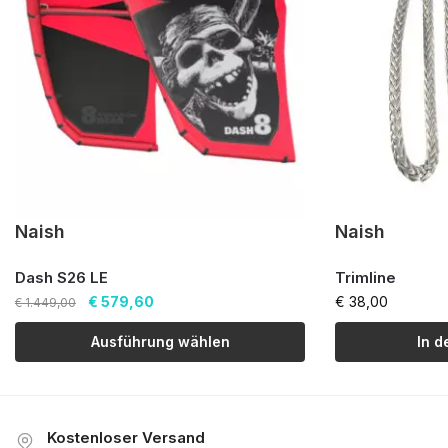
Naish
Naish
Dash S26 LE
Trimline
€
579,60
€
38,00
€
1.449,00
Ausführung wählen
In 
Kostenloser Versand