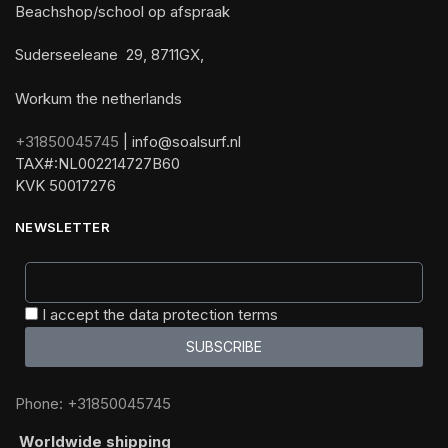
Beachshop/school op afspraak
Suderseeleane 29, 8711GX,
Workum the netherlands
+31850045745
| info@soalsurf.nl
TAX#:NL002214727B60
KVK 50017276
NEWSLETTER
I accept the data protection terms
SUBSCRIBE
Phone: +31850045745
Worldwide shipping