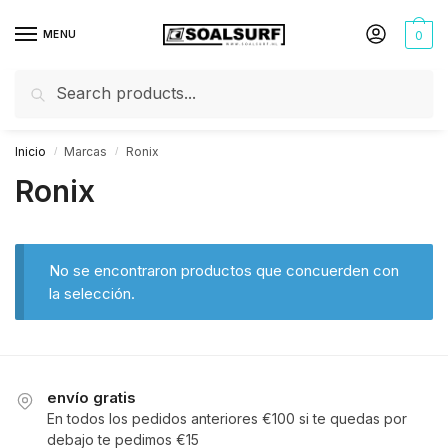
MENU
0
Buscar
Inicio
Marcas
Ronix
/
/
Ronix
No se encontraron productos que concuerden con
la selección.
envío gratis
En todos los pedidos anteriores €100 si te quedas por
debajo te pedimos €15