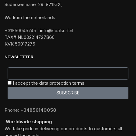
Suderseeleane 29, 8711GX,
Workum the netherlands
+31850045745
| info@soalsurf.nl
TAX#:NL002214727B60
KVK 50017276
NEWSLETTER
I accept the data protection terms
SUBSCRIBE
Phone: +
34856140058
Worldwide shipping
We take pride in delivering our products to customers all
around the world